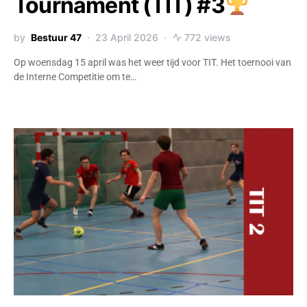
Tournament (TIT) #3
by
Bestuur 47
23 April 2026
772 views
Op woensdag 15 april was het weer tijd voor TIT. Het toernooi van
de Interne Competitie om te…