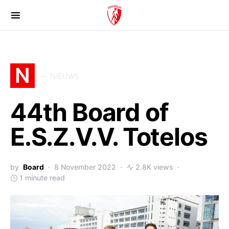
N
NIEUWS
44th Board of
E.S.Z.V.V. Totelos
by
Board
8 November 2022
2.8K views
1 minute read