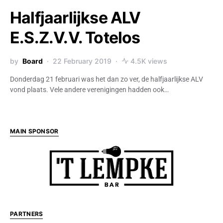
Halfjaarlijkse ALV
E.S.Z.V.V. Totelos
by
Board
22 February 2019
4.5K views
Donderdag 21 februari was het dan zo ver, de halfjaarlijkse ALV
vond plaats. Vele andere verenigingen hadden ook…
MAIN SPONSOR
PARTNERS