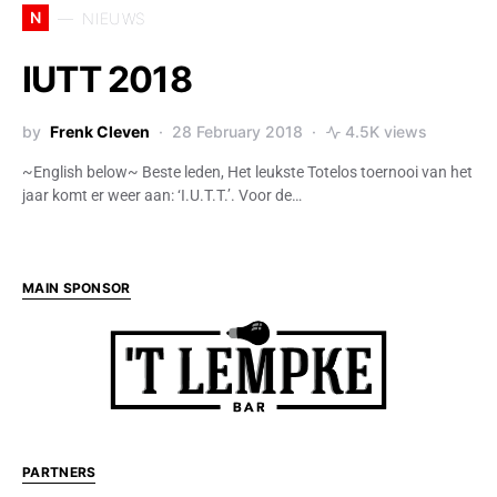
N
NIEUWS
IUTT 2018
by
Frenk Cleven
28 February 2018
4.5K views
~English below~ Beste leden, Het leukste Totelos toernooi van het
jaar komt er weer aan: ‘I.U.T.T.’. Voor de…
MAIN SPONSOR
PARTNERS