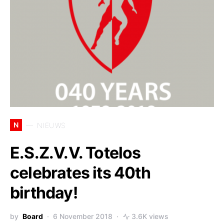
N
NIEUWS
E.S.Z.V.V. Totelos
celebrates its 40th
birthday!
by
Board
6 November 2018
3.6K views