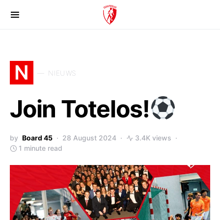
N
NIEUWS
Join Totelos!
by
Board 45
28 August 2024
3.4K views
1 minute read