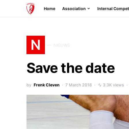
Home
Association
Internal Compet
N
NIEUWS
Save the date
by
Frenk Cleven
7 March 2018
3.3K views