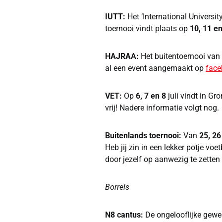
IUTT:
Het ‘International Universi
toernooi vindt plaats op
10, 11 e
HAJRAA:
Het buitentoernooi van
al een event aangemaakt op
face
VET:
Op
6, 7 en 8
juli vindt in G
vrij! Nadere informatie volgt nog.
Buitenlands toernooi:
Van
25, 26
Heb jij zin in een lekker potje vo
door jezelf op aanwezig te zette
Borrels
N8 cantus:
De ongelooflijke gewel