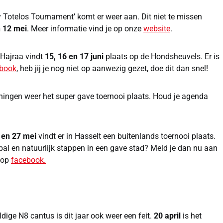
ty Totelos Tournament’ komt er weer aan. Dit niet te missen
n 12 mei
. Meer informatie vind je op onze
website
.
 Hajraa vindt
15, 16 en 17 juni
plaats op de Hondsheuvels. Er is
book
, heb jij je nog niet op aanwezig gezet, doe dit dan snel!
roningen weer het super gave toernooi plaats. Houd je agenda
 en 27 mei
vindt er in Hasselt een buitenlands toernooi plaats.
etbal en natuurlijk stappen in een gave stad? Meld je dan nu aan
n op
facebook.
dige N8 cantus is dit jaar ook weer een feit.
20 april
is het