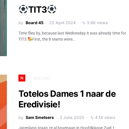
TIT3
by
Board 45
22 April 2024
3.8K views
Time flies by, because last Wednesday it was already time for
TIT3.
First, the 8 teams were…
N
NIEUWS
Totelos Dames 1 naar de
Eredivisie!
by
Sam Smetsers
3 June 2020
4.1K views
Jarenlang staan ze al bovenaan in Hoofdklasse Zuid 1: