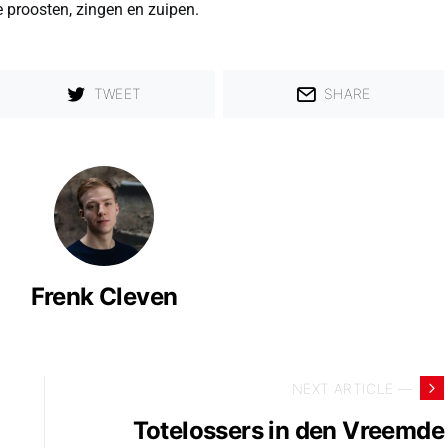
 proosten, zingen en zuipen.
TWEET
SHARE
Frenk Cleven
NEXT ARTICLE —
Totelossers in den Vreemde