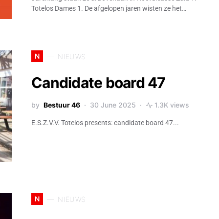
Totelos Dames 1. De afgelopen jaren wisten ze het…
N
NIEUWS
Candidate board 47
by
Bestuur 46
30 June 2025
1.3K views
E.S.Z.V.V. Totelos presents: candidate board 47...
N
NIEUWS