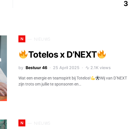
3
N
NIEUWS
Totelos x D’NEXT
by
Bestuur 46
25 April 2025
2.1K views
Wat een energie en teamspirit bij Totelos!
Wij van D’NEXT
zijn trots om jullie te sponsoren en…
N
NIEUWS