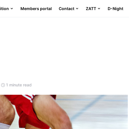
ition
Members portal
Contact
ZATT
D-Night
1 minute read