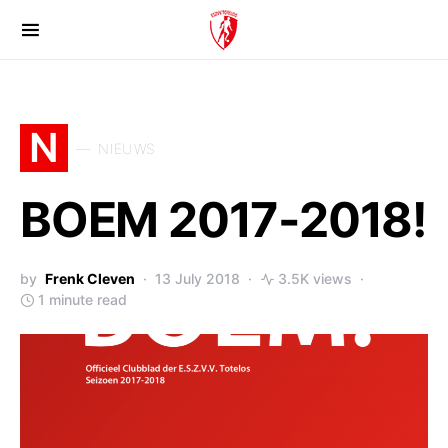
N
NIEUWS
BOEM 2017-2018!
by
Frenk Cleven
13 July 2018
3.5K views
1 minute read