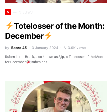
N
NIEUWS
Totelosser of the Month:
December
by
Board 45
3 January 2024
3.9K views
Ruben in the Braek, also known as Sjip, is Totelosser of the Month
for December!
Ruben has…