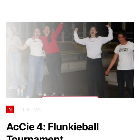
N
NIEUWS
AcCie 4: Flunkieball
Tournament