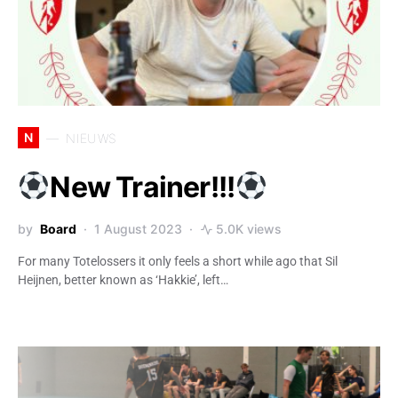
N
NIEUWS
New Trainer!!!
by
Board
1 August 2023
5.0K views
For many Totelossers it only feels a short while ago that Sil
Heijnen, better known as ‘Hakkie’, left…