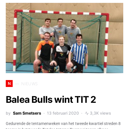
N
NIEUWS
Balea Bulls wint TIT 2
by
Sam Smetsers
13 februari 2020
3,3K views
Gedurende de tentamenweken van het tweede kwartiel streden 8