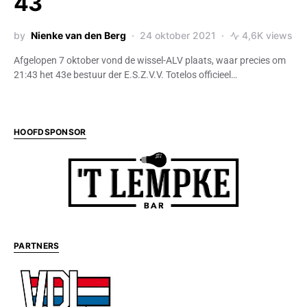
43
by
Nienke van den Berg
24 oktober 2021
4,6K views
Afgelopen 7 oktober vond de wissel-ALV plaats, waar precies om
21:43 het 43e bestuur der E.S.Z.V.V. Totelos officieel…
HOOFDSPONSOR
PARTNERS