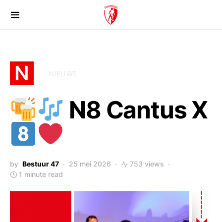
N
NIEUWS
N8 Cantus X
by
Bestuur 47
25 mei 2026
753 views
1 minute read