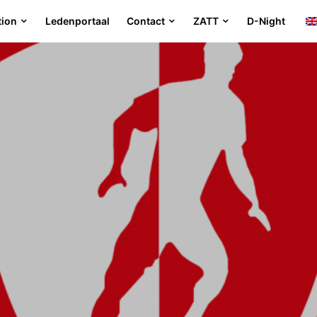
tion
Ledenportaal
Contact
ZATT
D-Night