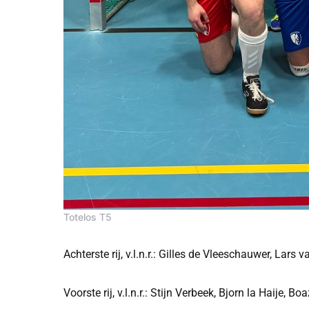
Totelos T5
Achterste rij, v.l.n.r.: Gilles de Vleeschauwer, Lar
Voorste rij, v.l.n.r.: Stijn Verbeek, Bjorn la Haije, B