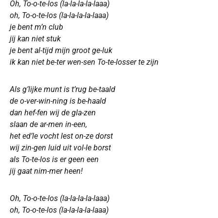
Oh, To-o-te-los (la-la-la-la-laaa)
oh, To-o-te-los (la-la-la-la-laaa)
je bent m’n club
jij kan niet stuk
je bent al-tijd mijn groot ge-luk
ik kan niet be-ter wen-sen To-te-losser te zijn
Als g’lijke munt is t’rug be-taald
de o-ver-win-ning is be-haald
dan hef-fen wij de gla-zen
slaan de ar-men in-een,
het ed’le vocht lest on-ze dorst
wij zin-gen luid uit vol-le borst
als To-te-los is er geen een
jij gaat nim-mer heen!
Oh, To-o-te-los (la-la-la-la-laaa)
oh, To-o-te-los (la-la-la-la-laaa)