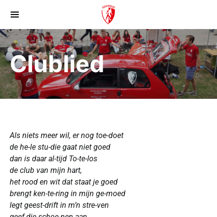
Clublied
Als niets meer wil, er nog toe-doet
de he-le stu-die gaat niet goed
dan is daar al-tijd To-te-los
de club van mijn hart,
het rood en wit dat staat je goed
brengt ken-te-ring in mijn ge-moed
legt geest-drift in m’n stre-ven
geef die schoe-nen aan