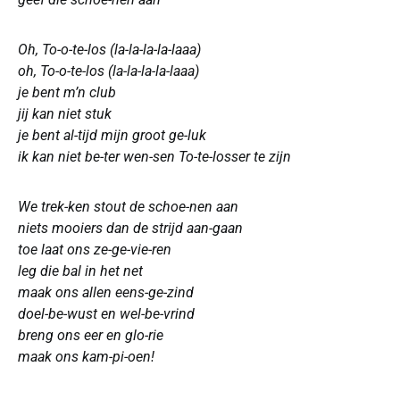
Oh, To-o-te-los (la-la-la-la-laaa)
oh, To-o-te-los (la-la-la-la-laaa)
je bent m’n club
jij kan niet stuk
je bent al-tijd mijn groot ge-luk
ik kan niet be-ter wen-sen To-te-losser te zijn
We trek-ken stout de schoe-nen aan
niets mooiers dan de strijd aan-gaan
toe laat ons ze-ge-vie-ren
leg die bal in het net
maak ons allen eens-ge-zind
doel-be-wust en wel-be-vrind
breng ons eer en glo-rie
maak ons kam-pi-oen!