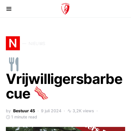
N
NIEUWS
Vrijwilligersbarbe
cue
by
Bestuur 45
9 juli 2024
3,2K views
1 minute read