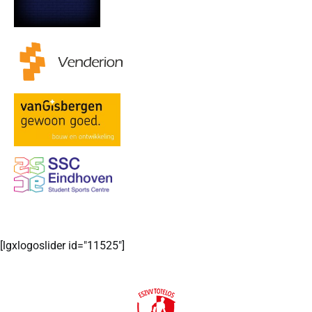
[lgxlogoslider id="11525"]