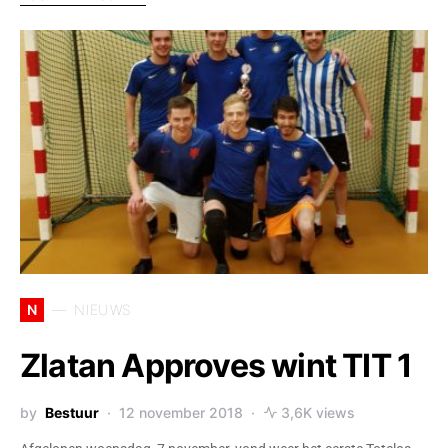
N
NIEUWS
Zlatan Approves wint TIT 1
by
Bestuur
12 november 2018
3,6K views