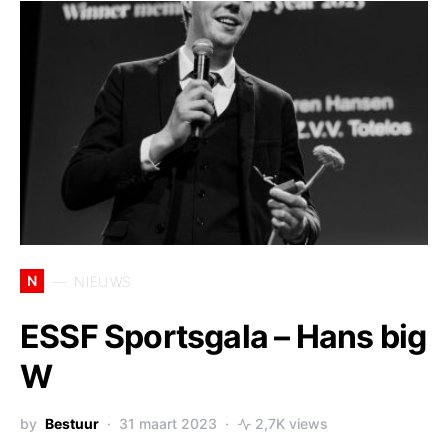
N
NIEUWS
ESSF Sportsgala – Hans big
W
by
Bestuur
31 maart 2023
2,7K views