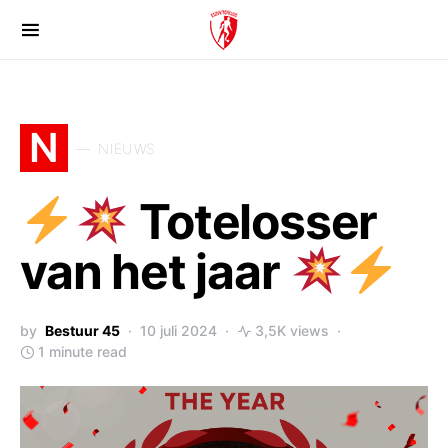
N
NIEUWS
Totelosser
van het jaar
by
Bestuur 45
10 juli 2024
3,5K views
1 minute read