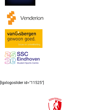
[lgxlogoslider id="11525"]