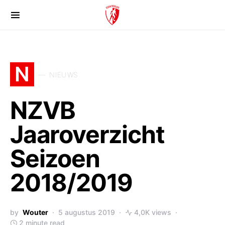
N
NIEUWS
NZVB
Jaaroverzicht
Seizoen
2018/2019
by
Wouter
5 augustus 2019
4,0K views
2 minute read