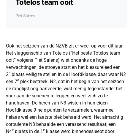
Totelos team ooit
Piet Salens
Ook het seizoen van de NZVB zit er weer op voor dit jaar.
Het vlaggenschip van Totelos (“Het beste Totelos team
ooit” volgens Piet Salens) wist ondanks de hoge
verwachtingen, de stroeve start en het blessureleed een
e
2
plaats veilig te stellen in de Hoofdklasse, daar waar N2
e
een 7
plek bestreek. N2, dat in het begin van het seizoen
de ranglijst nog aanvoerde, wist menig tegenstander het
vuur aan de schenen te leggen en weet zich zo te
handhaven. De heren van N3 wisten in hun eigen
Hoofdklasse 9 hele punten te verzamelen, waarmee
helaas wel een laatste plek behaald werd. Het almachtig
corpulente N8 behaalde een verassend resultaat; een
e
e
N4
plaats in de 1
klasse werd binnengesleept door