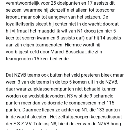
verantwoordelijk voor 25 doelpunten en 17 assists dit
seizoen, waarmee hij zichzelf niet alleen tot topscorer
kroont, maar ook tot aangever van het seizoen. De
loyaliteitsprijs sleept hij echter niet in de wacht; doordat
hij vijfmaal het maagdelijk wit van N1 droeg (en hier 5
keer tot scoren kwam en 3 assists gaf) gaf hij 14 assists
aan zijn eigen teamgenoten. Hiermee wordt hij
voorbijgestreefd door Marcel Bosselaar, die zijn
teamgenoten 15 keer bediende.
Dat NZVB teams ook buiten het veld presteren bleek maar
weer: 3 van de teams in de top 5 komen uit in de NZVB,
daar waar zuipklassementpunten niet behaald kunnen
worden op wedstrijdavonden. N3 wist de 9 schamele
punten meer dan voldoende te compenseren met 115
punten. Daarmee liepen ze achter op N1, die 133 punten
in de wacht sleepten. Het zelfuitgeroepen keepersdispuut
der E.S.Z.V.V. Totelos, N8, hield de eer van de NZVB hoog