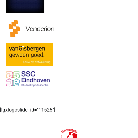
[lgxlogoslider id="11525"]