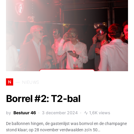
N
NIEUWS
Borrel #2: T2-bal
by
Bestuur 46
3 december 2024
1,6K views
De ballonnen hingen, de gastenlijst was bomvol en de champagne
stond klaar; op 28 november verdwaalden zo’n 50…