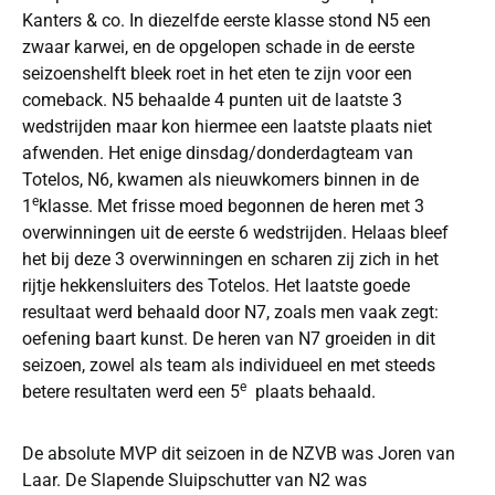
Kanters & co. In diezelfde eerste klasse stond N5 een
zwaar karwei, en de opgelopen schade in de eerste
seizoenshelft bleek roet in het eten te zijn voor een
comeback. N5 behaalde 4 punten uit de laatste 3
wedstrijden maar kon hiermee een laatste plaats niet
afwenden. Het enige dinsdag/donderdagteam van
Totelos, N6, kwamen als nieuwkomers binnen in de
e
1
klasse. Met frisse moed begonnen de heren met 3
overwinningen uit de eerste 6 wedstrijden. Helaas bleef
het bij deze 3 overwinningen en scharen zij zich in het
rijtje hekkensluiters des Totelos. Het laatste goede
resultaat werd behaald door N7, zoals men vaak zegt:
oefening baart kunst. De heren van N7 groeiden in dit
seizoen, zowel als team als individueel en met steeds
e
betere resultaten werd een 5
plaats behaald.
De absolute MVP dit seizoen in de NZVB was Joren van
Laar. De Slapende Sluipschutter van N2 was