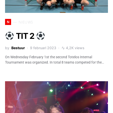
N
NIEUWS
TIT 2
by
Bestuur
9 februari 2023
4,2K views
On Wednesday February 1st the second Totelos Internal
Tournament was organized. In total 8 teams competed for the…