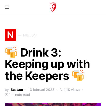
N
NIEUWS
Drink 3:
Keeping up with
the Keepers
by
Bestuur
13 februari 2023
4,1K views
1 minute read