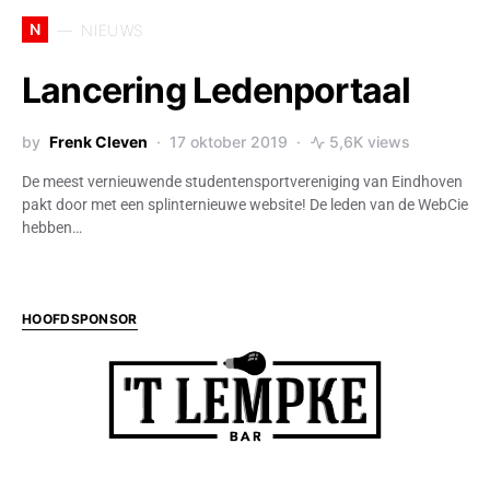
N
NIEUWS
Lancering Ledenportaal
by
Frenk Cleven
17 oktober 2019
5,6K views
De meest vernieuwende studentensportvereniging van Eindhoven
pakt door met een splinternieuwe website! De leden van de WebCie
hebben…
HOOFDSPONSOR