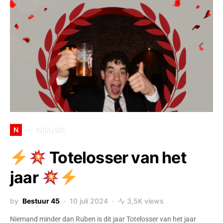
N
NIEUWS
Totelosser van het
jaar
by
Bestuur 45
10 juli 2024
3,5K views
Niemand minder dan Ruben is dit jaar Totelosser van het jaar