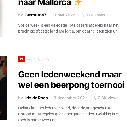
naar Mallorca
by
Bestuur 47
21 mei 2026
776 views
Vorige week is een delegatie Totelossers afgereid naar het
prachtige (feest)eiland Mallorca, om daar te laten zien uit…
N
NIEUWS
Geen ledenweekend maar
wel een beerpong toernooi
by
Iris de Roos
3 december 2021
2,8K views
Helaas kon het ledenweekend, door de aangescherpte
Corona maatregelen geen doorgang vinden. Gelukkig is er
toch in samenwerking…