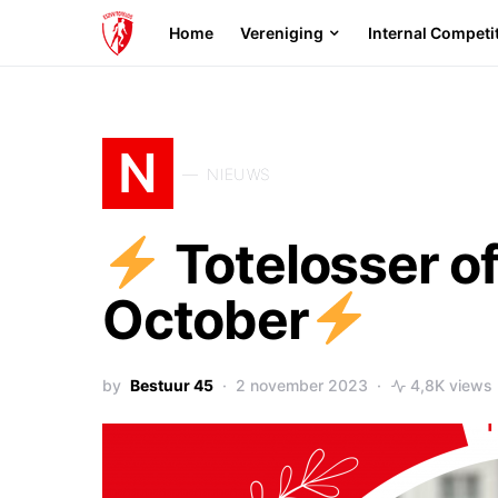
Home
Vereniging
Internal Competi
N
NIEUWS
Totelosser o
October
by
Bestuur 45
2 november 2023
4,8K views