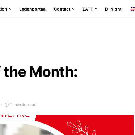
tion
Ledenportaal
Contact
ZATT
D-Night
f the Month:
1 minute read