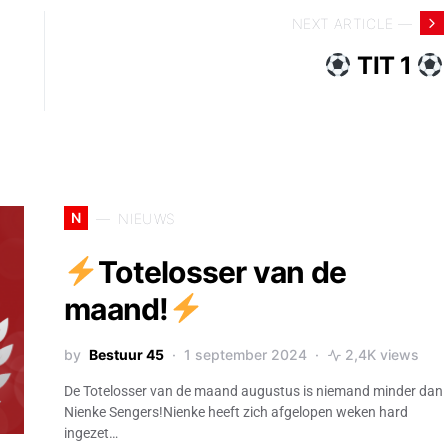
NEXT ARTICLE —
TIT 1
N
NIEUWS
Totelosser van de
maand!
by
Bestuur 45
1 september 2024
2,4K views
De Totelosser van de maand augustus is niemand minder dan
Nienke Sengers!Nienke heeft zich afgelopen weken hard
ingezet…