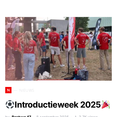
N
NIEUWS
Introductieweek 2025
by
Bestuur 47
8 september 2025
2,7K views