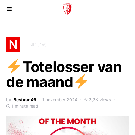
N
NIEUWS
Totelosser van
de maand
by
Bestuur 46
1 november 2024
3,3K views
1 minute read