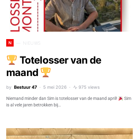
N
NIEUWS
Totelosser van de
maand
by
Bestuur 47
5 mei 2026
975 views
Niemand minder dan Sim is totelosser van de maand april!
Sim
is al vele jaren betrokken bij…