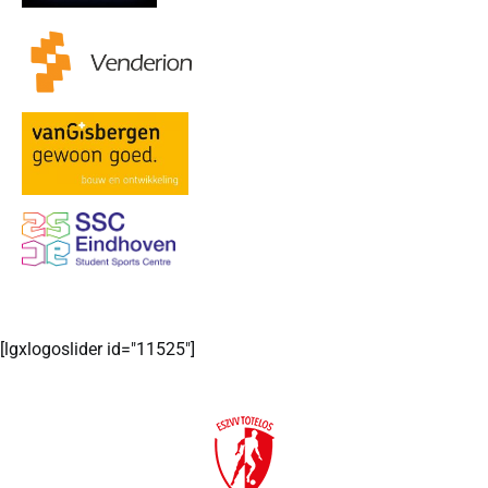
[lgxlogoslider id="11525"]