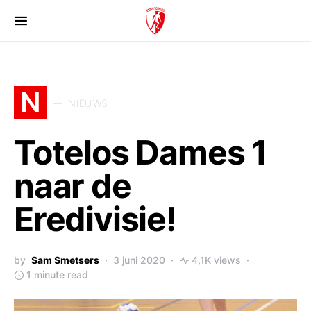
N
NIEUWS
Totelos Dames 1
naar de
Eredivisie!
by
Sam Smetsers
3 juni 2020
4,1K views
1 minute read