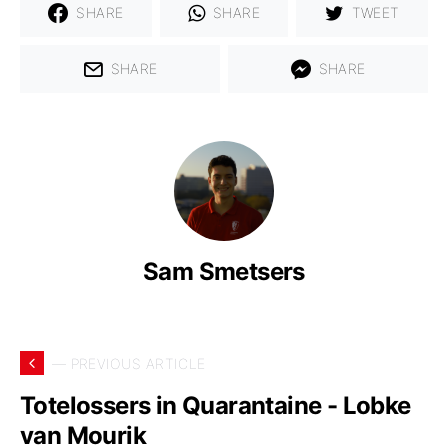
SHARE
SHARE
TWEET
SHARE
SHARE
Sam Smetsers
— PREVIOUS ARTICLE
Totelossers in Quarantaine - Lobke
van Mourik