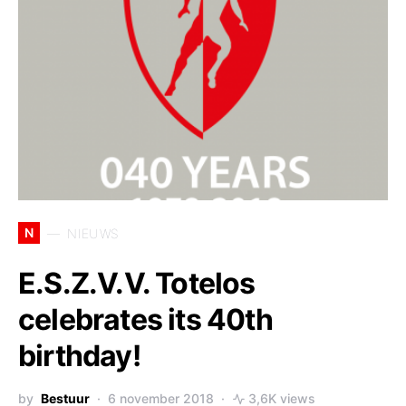
N
NIEUWS
E.S.Z.V.V. Totelos
celebrates its 40th
birthday!
by
Bestuur
6 november 2018
3,6K views