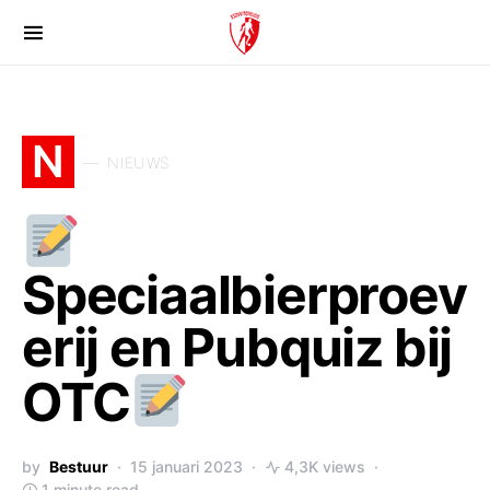
N
NIEUWS
Speciaalbierproev
erij en Pubquiz bij
OTC
by
Bestuur
15 januari 2023
4,3K views
1 minute read