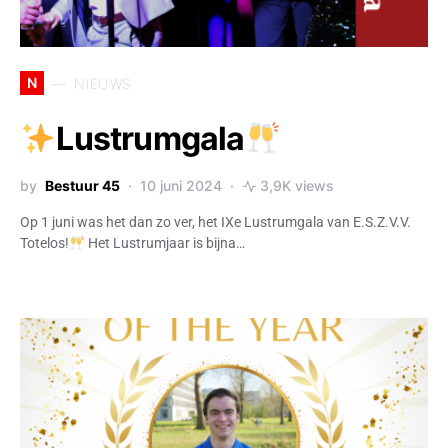
N
NIEUWS
Lustrumgala
by
Bestuur 45
10 juni 2024
3,9K views
Op 1 juni was het dan zo ver, het IXe Lustrumgala van E.S.Z.V.V.
Totelos!
Het Lustrumjaar is bijna…